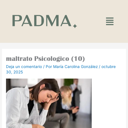
Ir
al
contenido
Main
Menu
maltrato Psicologico (10)
Deja un comentario
/ Por
María Carolina González
/
octubre
30, 2025