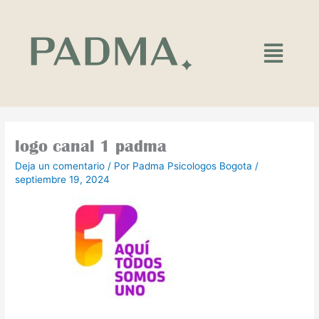
Ir
al
contenido
Main
Menu
logo canal 1 padma
Deja un comentario
/ Por
Padma Psicologos Bogota
/
septiembre 19, 2024