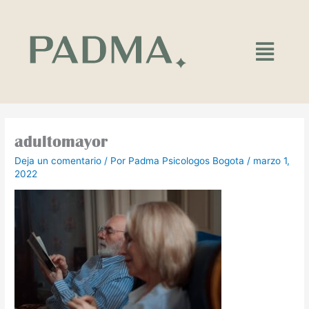
Ir
al
contenido
Main
Menu
adultomayor
Deja un comentario
/ Por
Padma Psicologos Bogota
/
marzo 1,
2022