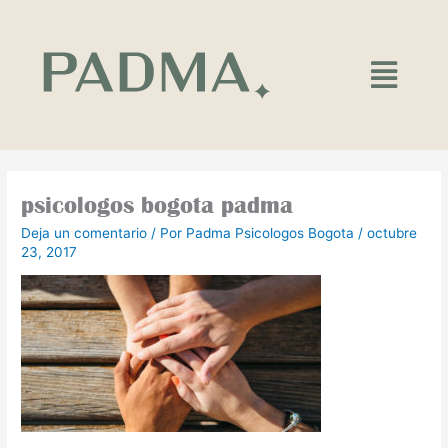
Ir
al
contenido
Main
Menu
psicologos bogota padma
Deja un comentario
/ Por
Padma Psicologos Bogota
/
octubre
23, 2017