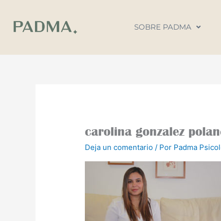
Ir
al
SOBRE PADMA
contenido
carolina gonzalez pola
Deja un comentario
/ Por
Padma Psico