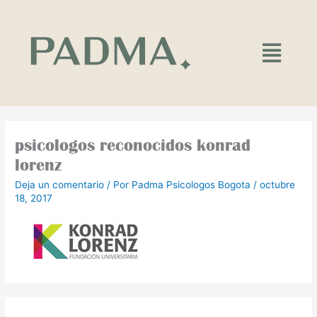
Ir
al
contenido
Main
Menu
psicologos reconocidos konrad
lorenz
Deja un comentario
/ Por
Padma Psicologos Bogota
/
octubre
18, 2017