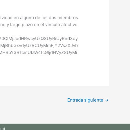
sividad en alguno de los dos miembros
no y largo plazo en el vínculo afectivo.
MlM0QlMjJodHRwcyUzQSUyRiUyRnd3dy
lMjBhbGxvdyUzRCUyMmFjY2VsZXJvb
MHBpY3R1cmUtaW4tcGljdHVyZSUyMi
Entrada siguiente
→
ami