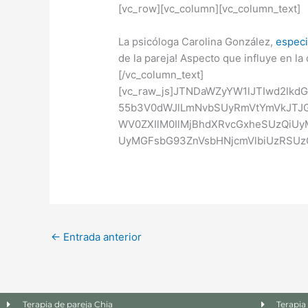
[vc_row][vc_column][vc_column_text]
La psicóloga Carolina González,
especi
de la pareja! Aspecto que influye en la
[/vc_column_text]
[vc_raw_js]JTNDaWZyYW1lJTIwd2lkd
55b3V0dWJlLmNvbSUyRmVtYmVkJTJG
WV0ZXIlM0IlMjBhdXRvcGxheSUzQiU
UyMGFsbG93ZnVsbHNjcmVlbiUzRSUzQy
←
Entrada anterior
Terapia de pareja Chia
Terapia