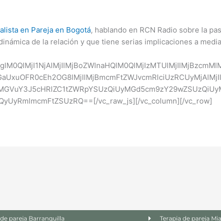
alista en Pareja en Bogotá
, hablando en RCN Radio sobre la pa
 dinámica de la relación y que tiene serias implicaciones a media
GglM0QlMjI1NjAlMjIlMjBoZWlnaHQlM0QlMjIzMTUlMjIlMjBzcm
aUxuOFR0cEh2OG8lMjIlMjBmcmFtZWJvcmRlciUzRCUyMjAlMjI
yMGVuY3J5cHRlZC1tZWRpYSUzQiUyMGd5cm9zY29wZSUzQiUy
UyRmlmcmFtZSUzRQ==[/vc_raw_js][/vc_column][/vc_row]
 de pareja Barranquilla
Terapia de pareja Mi