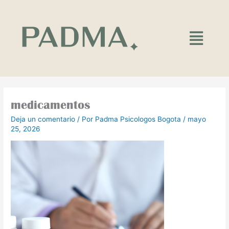
Ir
al
contenido
Main
Menu
medicamentos
Deja un comentario
/ Por
Padma Psicologos Bogota
/
mayo
25, 2026