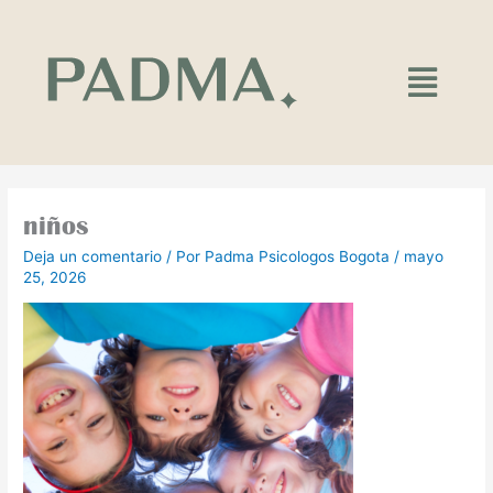
Ir
al
contenido
Main
Menu
niños
Deja un comentario
/ Por
Padma Psicologos Bogota
/
mayo
25, 2026