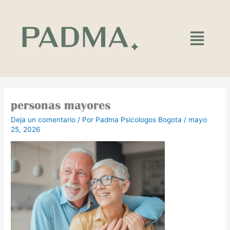
Ir
al
contenido
Main
Menu
personas mayores
Deja un comentario
/ Por
Padma Psicologos Bogota
/
mayo
25, 2026