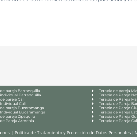
 de pareja Barranquilla
Terapia de pareja Mi
 individual Barranquilla
Terapia de Pareja N
de pareja Cali
Terapia de Pareja Ma
Individual Cali
Terapia de Pareja Ba
 de pareja Bucaramanga
Terapia de Pareja Ci
 Individual Bucaramanga
Terapia de Pareja Es
 de pareja Zipaquira
Terapia de Pareja Gu
 de Pareja Armenia
Terapia de Pareja Cal
iones
|
Política de Tratamiento y Protección de Datos Personales
|
N