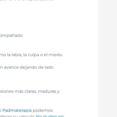
acompañado.
la rabia, la culpa o el miedo.
ión avance dejando de lado
isiones más claras, maduras y
En
Padmaterapia
podemos
alecer su vínculo.
No duden en