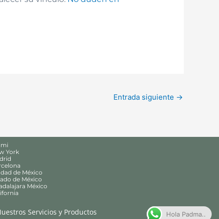
Entrada siguiente
→
ami
ew York
drid
rcelona
udad de México
tado de México
adalajara México
ifornia
uestros Servicios y Productos
Hola Padma..