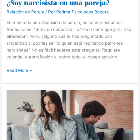
¿Soy narcisista en una pareja?
Relación de Pareja
/ Por
Padma Psicologos Bogota
En medio de una discusión de pareja, es común escuchar
frases como: “¡Eres un narcisista!” o “Todo tiene que girar a tu
alrededor”. Pero, ¿alguna vez te has preguntado con
sinceridad si podrías ser tú quien está repitiendo patrones
narcisistas? No es fácil hacerse esta pregunta. Requiere
valentía, autorreflexión y, sobre todo, el deseo genuino
Read More »
¿Se
puede
recuperar
la
confianza
con
una