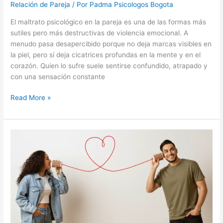
Relación de Pareja
/ Por
Padma Psicologos Bogota
El maltrato psicológico en la pareja es una de las formas más
sutiles pero más destructivas de violencia emocional. A
menudo pasa desapercibido porque no deja marcas visibles en
la piel, pero sí deja cicatrices profundas en la mente y en el
corazón. Quien lo sufre suele sentirse confundido, atrapado y
con una sensación constante
Read More »
Los
Lenguajes
del
Amor:
Claves
para
Reconectar
con
tu