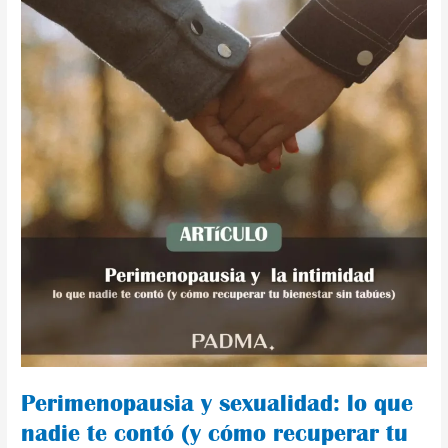
te
contó
(y
cómo
recuperar
tu
bienestar
sin
tabúes)
Perimenopausia y sexualidad: lo que
nadie te contó (y cómo recuperar tu