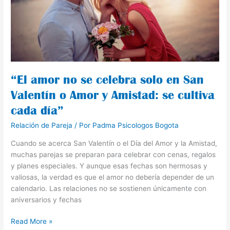
celebra
solo
en
San
Valentín
o
Amor
“El amor no se celebra solo en San
y
Valentín o Amor y Amistad: se cultiva
Amistad:
se
cada día”
cultiva
Relación de Pareja
/ Por
Padma Psicologos Bogota
cada
día”
Cuando se acerca San Valentín o el Día del Amor y la Amistad,
muchas parejas se preparan para celebrar con cenas, regalos
y planes especiales. Y aunque esas fechas son hermosas y
valiosas, la verdad es que el amor no debería depender de un
calendario. Las relaciones no se sostienen únicamente con
aniversarios y fechas
Read More »