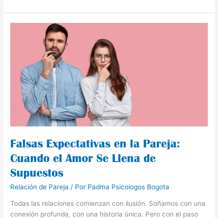
Falsas
Expectativas
en
la
Pareja:
Cuando
el
Amor
Se
Llena
de
Falsas Expectativas en la Pareja:
Supuestos
Cuando el Amor Se Llena de
Supuestos
Relación de Pareja
/ Por
Padma Psicologos Bogota
Todas las relaciones comienzan con ilusión. Soñamos con una
conexión profunda, con una historia única. Pero con el paso