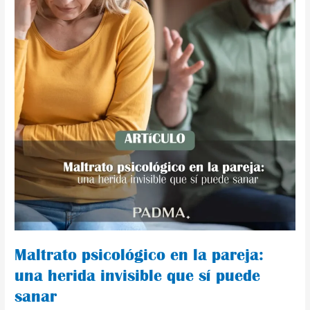
que
sí
puede
sanar
Maltrato psicológico en la pareja:
una herida invisible que sí puede
sanar