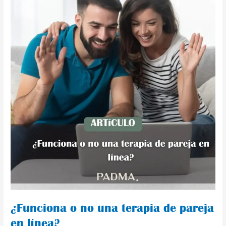
pareja
en
línea?
¿Funciona o no una terapia de pareja
en línea?