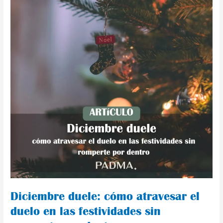
las
festividades
sin
romperte
por
dentro
Diciembre duele: cómo atravesar el
duelo en las festividades sin