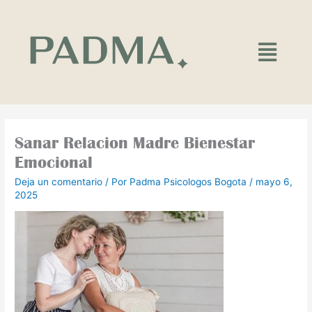
Ir
al
contenido
Main
Menu
Sanar Relacion Madre Bienestar
Emocional
Deja un comentario
/ Por
Padma Psicologos Bogota
/
mayo 6,
2025