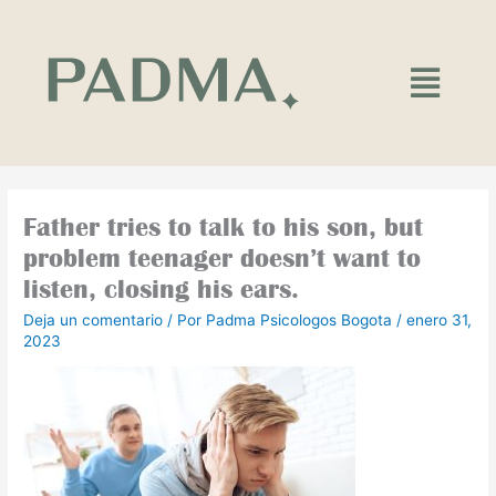
Ir
al
contenido
Main
Menu
Father tries to talk to his son, but
problem teenager doesn’t want to
listen, closing his ears.
Deja un comentario
/ Por
Padma Psicologos Bogota
/
enero 31,
2023