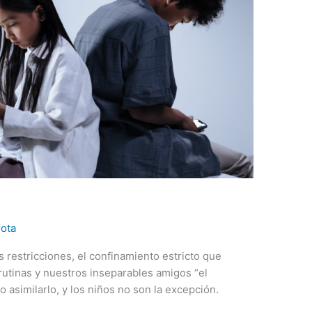
ota
 restricciones, el confinamiento estricto que
rutinas y nuestros inseparables amigos “el
o asimilarlo, y los niños no son la excepción.