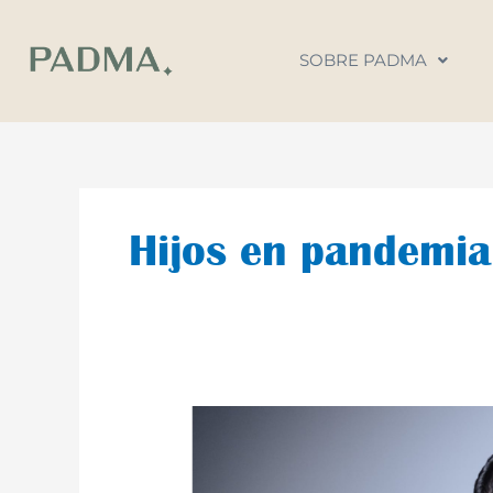
Ir
al
SOBRE PADMA
contenido
Hijos en pandemia
Hijos
pandemials