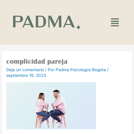
Ir
al
contenido
Main
Menu
complicidad pareja
Deja un comentario
/ Por
Padma Psicologos Bogota
/
septiembre 19, 2023