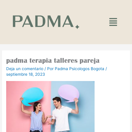
Ir
al
contenido
Main
Menu
padma terapia talleres pareja
Deja un comentario
/ Por
Padma Psicologos Bogota
/
septiembre 18, 2023