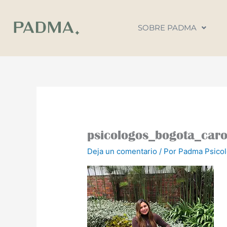
Ir
al
SOBRE PADMA
contenido
psicologos_bogota_caro
Deja un comentario
/ Por
Padma Psico