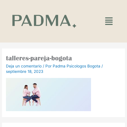
Ir
al
contenido
Main
Menu
talleres-pareja-bogota
Deja un comentario
/ Por
Padma Psicologos Bogota
/
septiembre 18, 2023