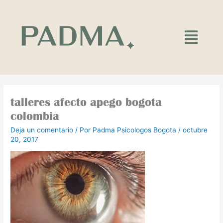
Ir
al
contenido
Main
Menu
talleres afecto apego bogota
colombia
Deja un comentario
/ Por
Padma Psicologos Bogota
/
octubre
20, 2017