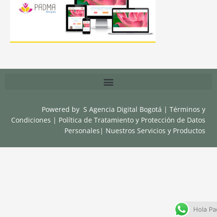
Powered by
S Agencia Digital Bogotá
|
Términos y
Condiciones
|
Política de Tratamiento y Protección de Datos
Personales
|
Nuestros Servicios y Productos
Hola Pa