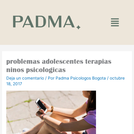
Ir
al
contenido
Main
Menu
problemas adolescentes terapias
ninos psicologicas
Deja un comentario
/ Por
Padma Psicologos Bogota
/
octubre
18, 2017