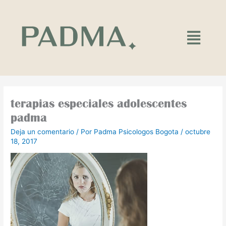
Ir
al
contenido
Main
Menu
terapias especiales adolescentes
padma
Deja un comentario
/ Por
Padma Psicologos Bogota
/
octubre
18, 2017