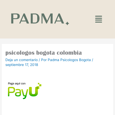
Ir
al
contenido
Main
Menu
psicologos bogota colombia
Deja un comentario
/ Por
Padma Psicologos Bogota
/
septiembre 17, 2018