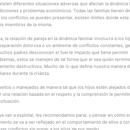
sten diferentes situaciones adversas que afectan la dinámica fa
 adicciones y problemas económicos. Todas las familias tienen di
e los conflictos se pueden presentar, existen límites donde est
 los miembros de la misma.
a, la relación de pareja en la dinámica familiar involucra a los h
a separación dolorosa o un ambiente de conflictos constantes, g
uchos padres desconocen el fuerte impacto que tiene permitir 
blemas, estos se manejen de tal forma que el sea quién termine
iento destructivos. Mucho de lo que define nuestra manera de 
liares durante la crianza.
sueltos o manejados de manera tal que los hijos estén alejados
r una relación basada en el respeto y la comprensión le permitir
situación.
 van a explotar, les recomendamos parar, y pensar en cómo es
iento se va a ver reflejado en el comportamiento de ellos a cor
ver conflictos sin poner a los hijos de por medio.