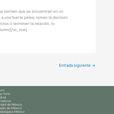
eja sienten que se encuentran en un
 a una fuerte pelea, tomen la decisión
ctos o terminen la relación, lo
olumn][/vc_row]
Entrada siguiente
→
ami
ew York
drid
rcelona
udad de México
tado de México
adalajara México