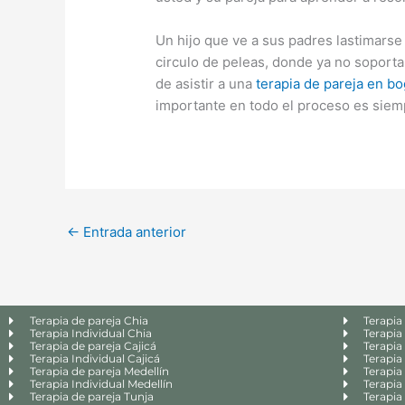
Un hijo que ve a sus padres lastimarse
circulo de peleas, donde ya no soporta
de asistir a una
terapia de pareja en b
importante en todo el proceso es siemp
←
Entrada anterior
Terapia de pareja Chia
Terapia
Terapia Individual Chia
Terapia
Terapia de pareja Cajicá
Terapia 
Terapia Individual Cajicá
Terapia 
Terapia de pareja Medellín
Terapia
Terapia Individual Medellín
Terapia
Terapia de pareja Tunja
Terapia