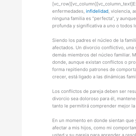
[vc_row][vc_column][vc_column_text]Exi
enfermedades,
infidelidad
, violencia,
ninguna familia es “perfecta”, y aunqu
profunda y significativa a uno o todos
Siendo los padres el núcleo de la famili
afectados. Un divorcio conflictivo, un
demás miembros del núcleo familiar. M
donde, aunque existan conflictos o pro
forma repitiendo patrones de comportam
crecer, está ligado a las dinámicas fami
Los conflictos de pareja deben ser re
divorcio sea doloroso para él, mantene
tanto le permitirá comprender mejor la 
En un momento en donde sientan que ya
afectar a mis hijos, como mi comportam
usted y su pareja para aprender a resol