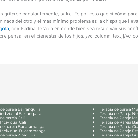
 o gritarse constantemente, sufre. Es por esto que si cómo par
n nada del otro y el más mínimo problema es la chispa que lleva
ogota
, con Padma Terapia en donde bien sea resuelvan sus confli
re pensar en el bienestar de los hijos.[/vc_column_text][/vc_c
 de pareja Barranquilla
Terapia de pareja Mi
 individual Barranquilla
Terapia de Pareja N
de pareja Cali
Terapia de Pareja Ma
Individual Cali
Terapia de Pareja Ba
 de pareja Bucaramanga
Terapia de Pareja Ci
 Individual Bucaramanga
Terapia de Pareja Es
 de pareja Zipaquira
Terapia de Pareja Gu