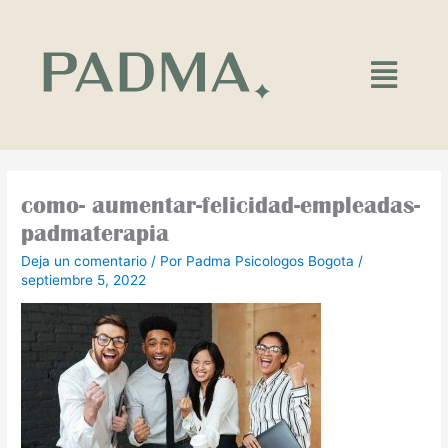
Ir
al
contenido
Main
Menu
como- aumentar-felicidad-empleadas-
padmaterapia
Deja un comentario
/ Por
Padma Psicologos Bogota
/
septiembre 5, 2022