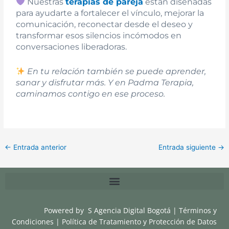
Nuestras
terapias de pareja
están diseñadas
para ayudarte a fortalecer el vínculo, mejorar la
comunicación, reconectar desde el deseo y
transformar esos silencios incómodos en
conversaciones liberadoras.
En tu relación también se puede aprender,
sanar y disfrutar más. Y en Padma Terapia,
caminamos contigo en ese proceso.
←
Entrada anterior
Entrada siguiente
→
Powered by
S Agencia Digital Bogotá
|
Términos y
Condiciones
|
Política de Tratamiento y Protección de Datos