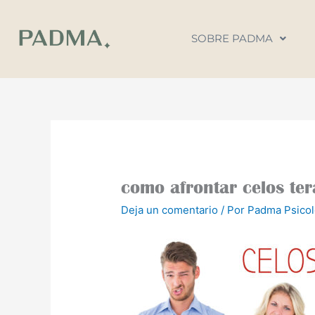
Ir
al
SOBRE PADMA
contenido
como afrontar celos ter
Deja un comentario
/ Por
Padma Psico