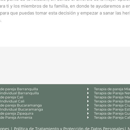
ra ti y los miembros de tu familia, en donde te ayudaremos a e
para que puedas tomar esta decisión y empezar a sanar las he
.
 de pareja Barranquilla
Terapia de pareja Mi
 individual Barranquilla
Terapia de Pareja N
de pareja Cali
Terapia de Pareja Ma
Individual Cali
Terapia de Pareja Ba
 de pareja Bucaramanga
Terapia de Pareja Ci
 Individual Bucaramanga
Terapia de Pareja Es
 de pareja Zipaquira
Terapia de Pareja Gu
 de Pareja Armenia
Terapia de Pareja Cal
iones
|
Política de Tratamiento y Protección de Datos Personales
|
N