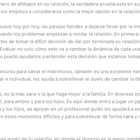
ero de altibajos en su relación, la verdadera prueba esta en su
rcio empieza a considerarse como la mejor opción en la relació
ueve hoy por hoy, las parejas tienden a dejarse llevar por la i
ando los problemas empiezan a rondar la relación. En primera i
es de tomar la difícil decisión de dar por terminada su relació
 Evaluar no solo cómo esto va a cambiar la dinámica de cada una 
ómo puedo ayudarlos a entender esta decisión que estamos tom
recurso para salvar el matrimonio, también es una excelente her
 e individual, les ayuda a sobrellevar el duelo de cambiar la di
, es la más sana o la que haga mejor a la familia. En diversas o
, para ambos y para los hijos. Es aquí donde entra a jugar un pa
 los hijos, se apoyan en un profesional quién les ayudará a en
n estos momentos difíciles y para sobrellevar de forma sana y
e punto de tu relación, en donde el divorcio es la mejor opci