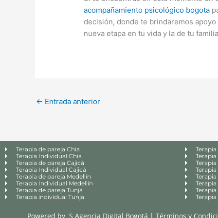
acompañamiento psicológico bogota
pa
decisión, donde te brindaremos apoyo 
nueva etapa en tu vida y la de tu familia
←
Entrada anterior
Terapia de pareja Chia
Terapia
Terapia Individual Chia
Terapia
Terapia de pareja Cajicá
Terapia 
Terapia Individual Cajicá
Terapia 
Terapia de pareja Medellín
Terapia
Terapia Individual Medellín
Terapia
Terapia de pareja Tunja
Terapia
Terapia individual Tunja
Terapia
Powered by
S Agencia Digital Bogotá
|
Términos y Condic