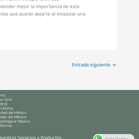
ntender mejor la importancia de esta
ridas que puede dejarte el empezar una
Entrada siguiente
→
ami
ew York
drid
rcelona
udad de México
tado de México
adalajara México
ifornia
uestros Servicios y Productos