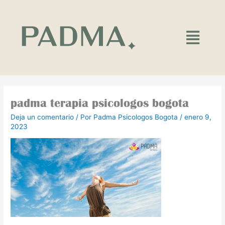
Ir
al
contenido
Main
Menu
padma terapia psicologos bogota
Deja un comentario
/ Por
Padma Psicologos Bogota
/
enero 9,
2023