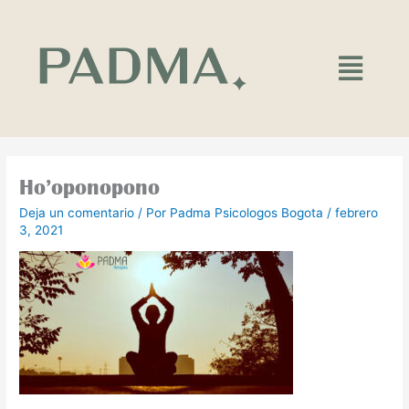
Ir
al
contenido
Main
Menu
Ho’oponopono
Deja un comentario
/ Por
Padma Psicologos Bogota
/
febrero
3, 2021