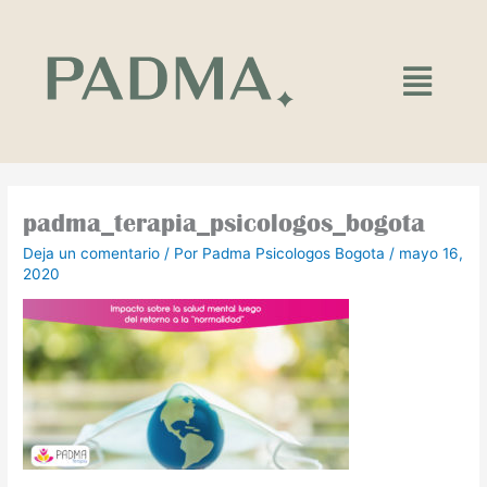
Ir
al
contenido
Main
Menu
padma_terapia_psicologos_bogota
Deja un comentario
/ Por
Padma Psicologos Bogota
/
mayo 16,
2020