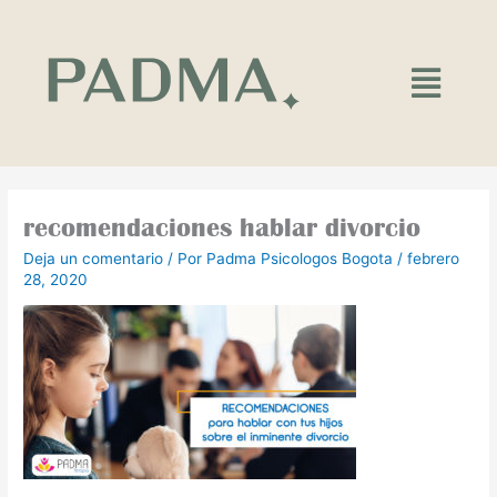
Ir
al
contenido
Main
Menu
recomendaciones hablar divorcio
Deja un comentario
/ Por
Padma Psicologos Bogota
/
febrero
28, 2020