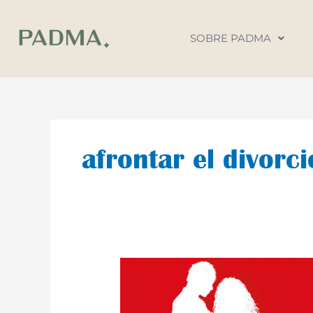
Ir
al
SOBRE PADMA
contenido
afrontar el divorci
¿Cómo
tomar
la