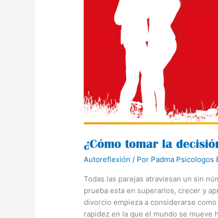
decisión
de
divorciarme?
¿Cómo tomar la decisió
Autoreflexión
/ Por
Padma Psicologos 
Todas las parejas atraviesan un sin núm
prueba esta en superarlos, crecer y ap
divorcio empieza a considerarse como l
rapidez en la que el mundo se mueve h