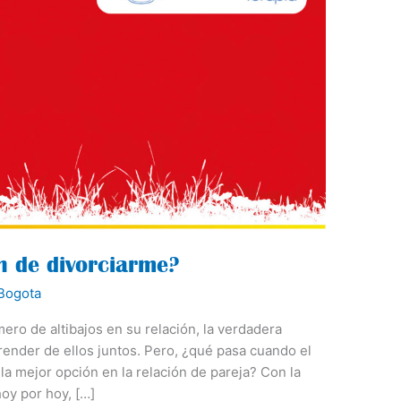
n de divorciarme?
Bogota
ero de altibajos en su relación, la verdadera
render de ellos juntos. Pero, ¿qué pasa cuando el
a mejor opción en la relación de pareja? Con la
oy por hoy, […]