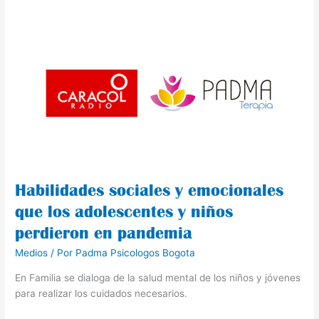
Habilidades
sociales
y
emocionales
que
los
adolescentes
y
niños
perdieron
en
Habilidades sociales y emocionales
pandemia
que los adolescentes y niños
perdieron en pandemia
Medios
/ Por
Padma Psicologos Bogota
En Familia se dialoga de la salud mental de los niños y jóvenes
para realizar los cuidados necesarios.