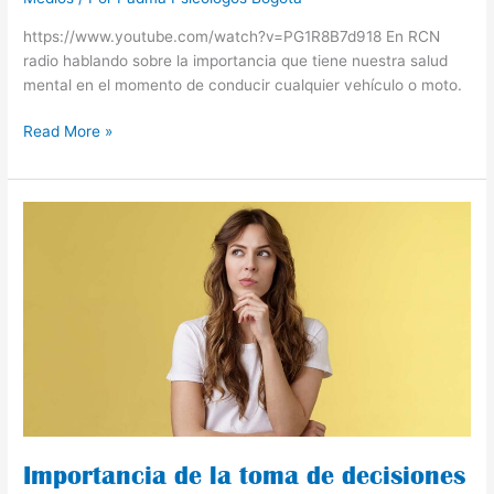
https://www.youtube.com/watch?v=PG1R8B7d918 En RCN
radio hablando sobre la importancia que tiene nuestra salud
mental en el momento de conducir cualquier vehículo o moto.
Read More »
Importancia
de
la
toma
de
decisiones
Importancia de la toma de decisiones