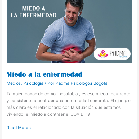
Miedo
a
la
enfermedad
Miedo a la enfermedad
Medios
,
Psicología
/ Por
Padma Psicologos Bogota
También conocido como “nosofobia”, es ese miedo recurrente
y persistente a contraer una enfermedad concreta. El ejemplo
más claro es el relacionado con la situación que estamos
viviendo, el miedo a contraer el COVID-19.
Read More »