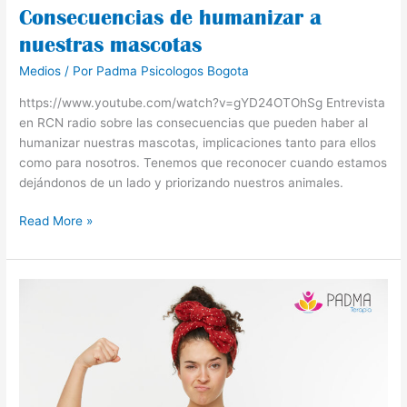
Consecuencias de humanizar a
nuestras mascotas
Medios
/ Por
Padma Psicologos Bogota
https://www.youtube.com/watch?v=gYD24OTOhSg Entrevista
en RCN radio sobre las consecuencias que pueden haber al
humanizar nuestras mascotas, implicaciones tanto para ellos
como para nosotros. Tenemos que reconocer cuando estamos
dejándonos de un lado y priorizando nuestros animales.
Read More »
Aprende
a
manejar
tus
miedos