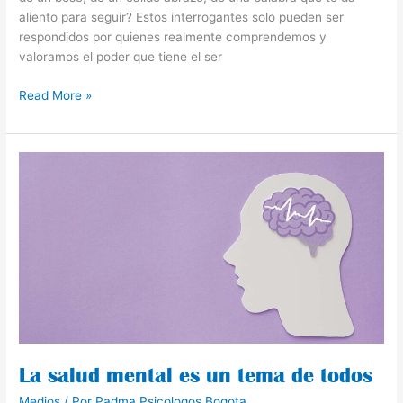
aliento para seguir? Estos interrogantes solo pueden ser
respondidos por quienes realmente comprendemos y
valoramos el poder que tiene el ser
Read More »
La
salud
mental
es
un
tema
de
todos
La salud mental es un tema de todos
Medios
/ Por
Padma Psicologos Bogota