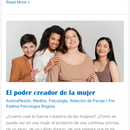
Read More »
El
poder
creador
de
la
mujer
El poder creador de la mujer
Autoreflexión
,
Medios
,
Psicología
,
Relación de Pareja
/ Por
Padma Psicologos Bogota
¿Cuánto vale la fuerza creadora de las mujeres? ¿Cómo se
puede ver en una mujer el producto de una cariñosa sonrisa,
de un beso, de un cálido abrazo, de una palabra que te da