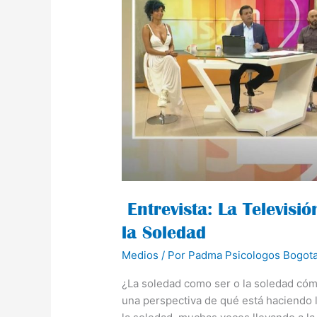
ha
Cambiado
la
Narrativa
de
la
Soledad
Entrevista: La Televisi
la Soledad
Medios
/ Por
Padma Psicologos Bogot
¿La soledad como ser o la soledad cóm
una perspectiva de qué está haciendo l