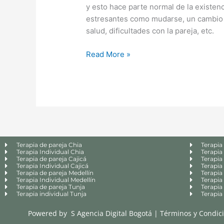
y esto hace parte normal de la existen
estresantes como mudarse, un cambio 
salud, dificultades con la pareja, etc.
Read More »
Terapia de pareja Chia
Terapia
Terapia Individual Chia
Terapia
Terapia de pareja Cajicá
Terapia 
Terapia Individual Cajicá
Terapia 
Terapia de pareja Medellín
Terapia
Terapia Individual Medellín
Terapia
Terapia de pareja Tunja
Terapia
Terapia individual Tunja
Terapia
Powered by
S Agencia Digital Bogotá
|
Términos y Condic