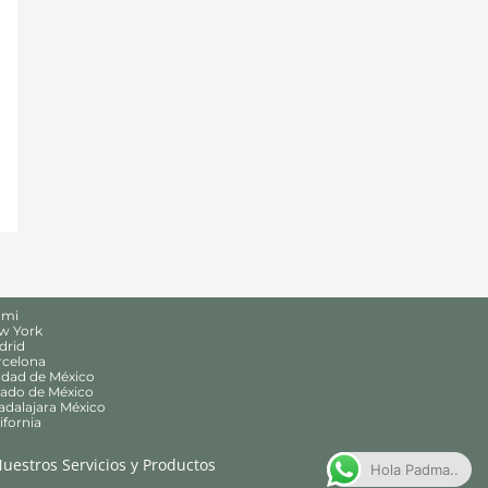
ami
ew York
drid
rcelona
udad de México
tado de México
adalajara México
ifornia
uestros Servicios y Productos
Hola Padma..