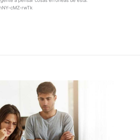
a gente a pensar cosas erróneas de esta.
qFhNY-cMZ-rwTk