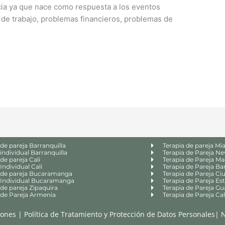
cia ya que nace como respuesta a los eventos
de trabajo, problemas financieros, problemas de
 de pareja Barranquilla
Terapia de pareja Mi
 individual Barranquilla
Terapia de Pareja N
de pareja Cali
Terapia de Pareja Ma
Individual Cali
Terapia de Pareja Ba
 de pareja Bucaramanga
Terapia de Pareja Ci
 Individual Bucaramanga
Terapia de Pareja Es
 de pareja Zipaquira
Terapia de Pareja Gu
 de Pareja Armenia
Terapia de Pareja Cal
iones
|
Política de Tratamiento y Protección de Datos Personales
|
N