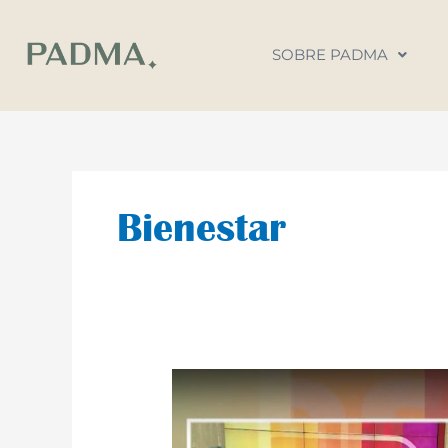
Ir
al
SOBRE PADMA
contenido
Bienestar
Entrevista:
La
Televisión