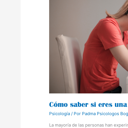
Cómo
saber
si
eres
una
persona
ansiosa
Cómo saber si eres una
Psicología
/ Por
Padma Psicologos Bog
La mayoría de las personas han exper