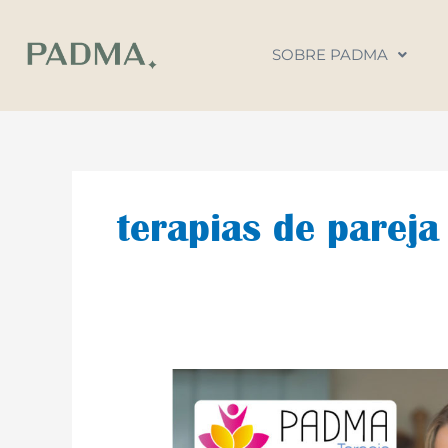
Ir
al
SOBRE PADMA
contenido
terapias de pareja
Pareja
y
Dinero