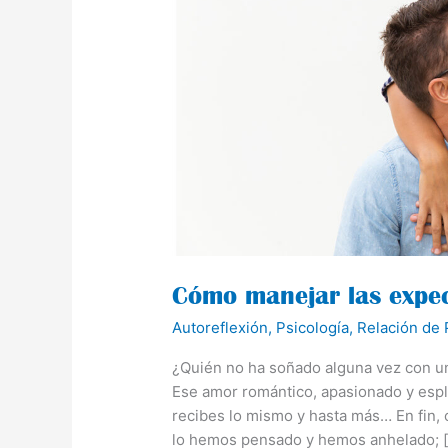
expectativas
en
una
relación
Cómo manejar las expec
Autoreflexión
,
Psicología
,
Relación de 
¿Quién no ha soñado alguna vez con una
Ese amor romántico, apasionado y espl
recibes lo mismo y hasta más… En fin,
lo hemos pensado y hemos anhelado; 